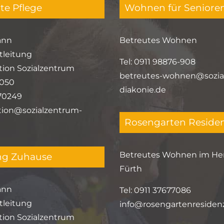
e Pflege
Wohnen für Seniore
ann
Betreutes Wohnen
tleitung
Tel: 0911 98876-908
tion Sozialzentrum
betreutes-wohnen@sozia
9050
diakonie.de
370249
tion@sozialzentrum-
Rosengarten Reside
Betreutes Wohnen im He
ng Zuhause
Fürth
ann
Tel:
0911 37677086
tleitung
info@rosengartenresiden
tion Sozialzentrum