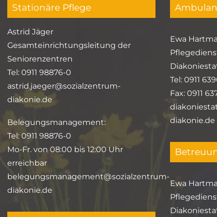
Stationäre Pflege
Ambulant
Astrid Jäger
Ewa Hartm
Gesamteinrichtungsleitung der
Pflegediens
Seniorenzentren
Diakoniesta
Tel: 0911 98876-0
Tel: 0911 63
astrid.jaeger@sozialzentrum-
Fax: 0911 6
diakonie.de
diakoniesta
diakonie.de
Belegungsmanagement:
Tel: 0911 98876-0
Mo-Fr. von 08:00 bis 12:00 Uhr
Betreuu
erreichbar
belegungsmanagement@sozialzentrum-
Ewa Hartm
diakonie.de
Pflegediens
Diakoniesta