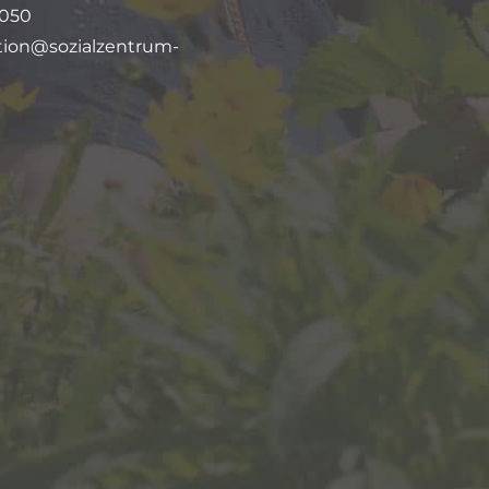
9050
tion@sozialzentrum-