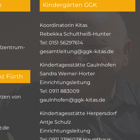
n
Kindergärten GGK
Koordinatorin Kitas
Rebekka Schultheiß-Hunter
Tel: 0151 56297614
lzentrum-
gesamtleitung@ggk-kitas.de
Kindertagesstätte Gaulnhofen
Sandra Werner-Horter
nz Fürth
Einrichtungsleitung
Tel: 0911 883009
rzen von
gaulnhofen@ggk-kitas.de
Kindertagesstätte Herpersdorf
Antje Schulz
z.de
Einrichtungsleitung
Tel: 0911 2396038 Haupthaus